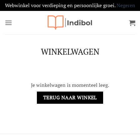
Webwinkel voor verdieping en persoonlijke groei.
Negeren
Ga
naar
inhoud
WINKELWAGEN
Je winkelwagen is momenteel leeg.
TERUG NAAR WINKEL