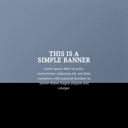
THIS IS A
SIMPLE BANNER
Lorem ipsum dolor sit amet,
consectetuer adipiscing elit, sed diam
nonummy nibh euismod tincidunt ut
laoreet dolore magna aliquam erat
volutpat.