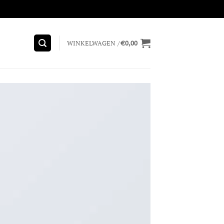
WINKELWAGEN /
€
0,00