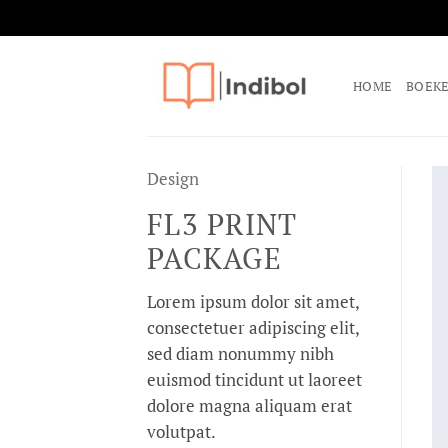
Ga
naar
HOME
BOEK
inhoud
Design
FL3 PRINT
PACKAGE
Lorem ipsum dolor sit amet,
consectetuer adipiscing elit,
sed diam nonummy nibh
euismod tincidunt ut laoreet
dolore magna aliquam erat
volutpat.