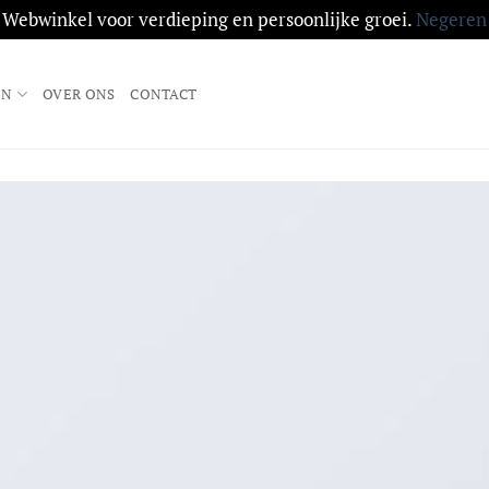
Webwinkel voor verdieping en persoonlijke groei.
Negeren
EN
OVER ONS
CONTACT