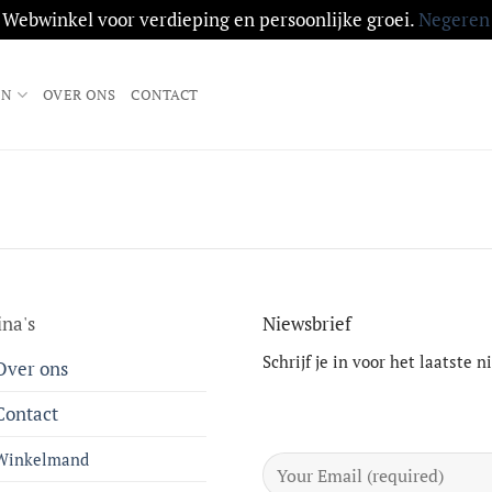
Webwinkel voor verdieping en persoonlijke groei.
Negeren
EN
OVER ONS
CONTACT
ina's
Niewsbrief
Schrijf je in voor het laatste 
Over ons
Contact
Winkelmand