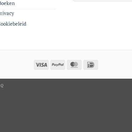
Boeken
rivacy
ookiebeleid
Visa
PayPal
MasterCard
IDeal
AQ