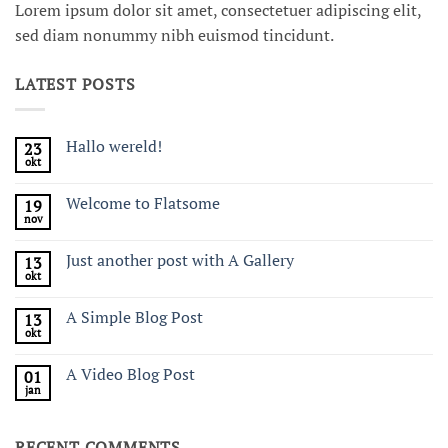
Lorem ipsum dolor sit amet, consectetuer adipiscing elit,
sed diam nonummy nibh euismod tincidunt.
LATEST POSTS
Hallo wereld!
23
okt
Geen
reacties
op
Welcome to Flatsome
19
Hallo
nov
wereld!
Geen
reacties
op
Just another post with A Gallery
13
Welcome
okt
to
Geen
Flatsome
reacties
op
A Simple Blog Post
13
Just
okt
another
Geen
post
reacties
with
op
A Video Blog Post
A
01
A
Gallery
jan
Simple
Geen
Blog
reacties
Post
op
A
RECENT COMMENTS
Video