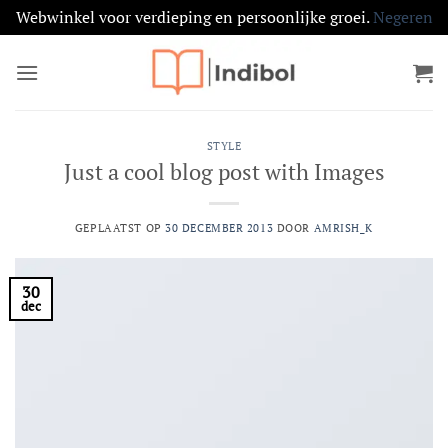
Webwinkel voor verdieping en persoonlijke groei.
Negeren
Ga
naar
inhoud
STYLE
Just a cool blog post with Images
GEPLAATST OP
30 DECEMBER 2013
DOOR
AMRISH_K
30
dec