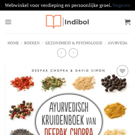
Webwinkel voor verdieping en persoonlijke groei.
Negeren
Ga
naar
inhoud
HOME
/
BOEKEN
/
GEZONDHEID & PSYCHOLOGIE
/
AYURVEDA
Toevoegen
aan
verlanglijst