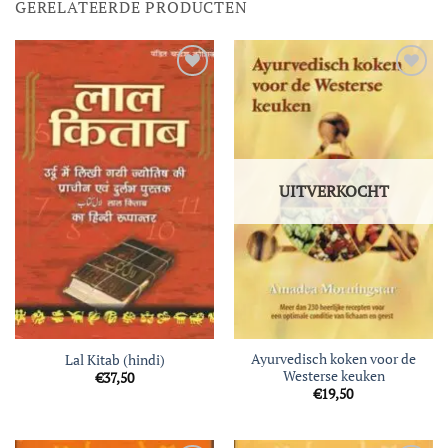
GERELATEERDE PRODUCTEN
Toevoegen
Toevoegen
aan
aan
verlanglijst
verlanglijst
UITVERKOCHT
Ayurvedisch koken voor de
Lal Kitab (hindi)
Westerse keuken
€
37,50
€
19,50