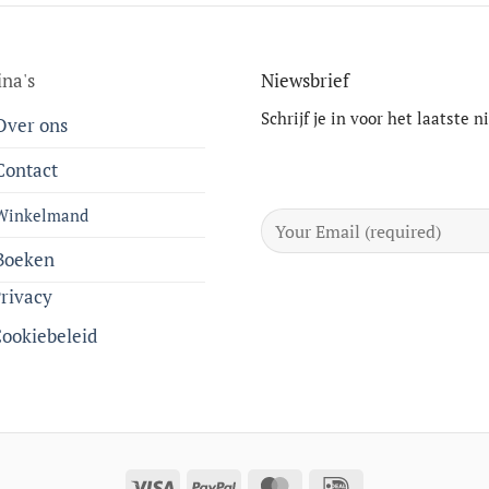
ina's
Niewsbrief
Schrijf je in voor het laatste 
Over ons
Contact
Winkelmand
Boeken
rivacy
ookiebeleid
Visa
PayPal
MasterCard
IDeal