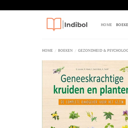
Ga
naar
HOME
BOEK
inhoud
HOME
/
BOEKEN
/
GEZONDHEID & PSYCHOLOG
Toevoeg
aan
verlangli