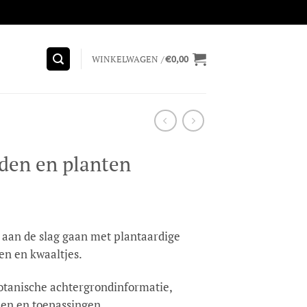
WINKELWAGEN /
€
0,00
den en planten
f aan de slag gaan met plantaardige
en en kwaaltjes.
botanische achtergrondinformatie,
en en toepassingen