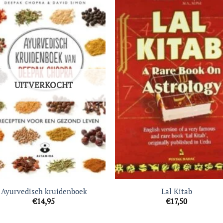
Toevoegen
Toevoe
aan
aan
verlanglijst
verlangli
UITVERKOCHT
Ayurvedisch kruidenboek
Lal Kitab
€
14,95
€
17,50