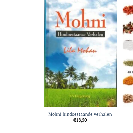
Toevoegen
aan
verlanglijst
Mohni hindoestaande verhalen
€
18,50