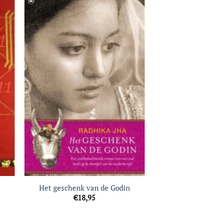
gen
Toevoegen
aan
jst
verlanglijst
Het geschenk van de Godin
€
18,95