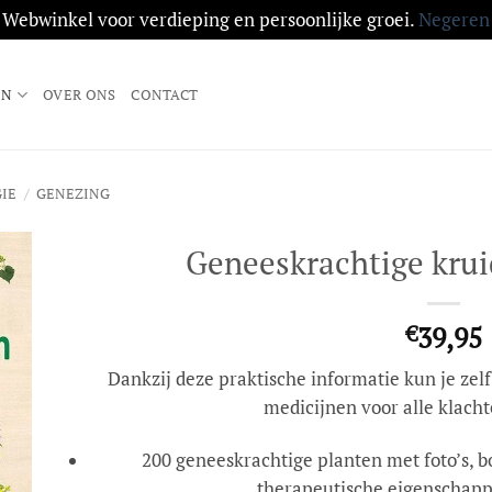
Webwinkel voor verdieping en persoonlijke groei.
Negeren
EN
OVER ONS
CONTACT
IE
/
GENEZING
Geneeskrachtige krui
en
€
39,95
jst
Dankzij deze praktische informatie kun je zel
medicijnen voor alle klacht
200 geneeskrachtige planten met foto’s, 
therapeutische eigenschapp