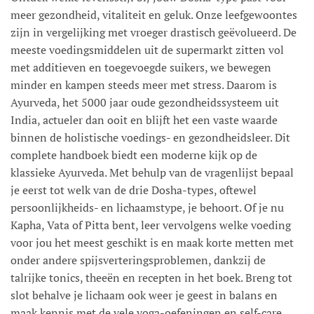
meer gezondheid, vitaliteit en geluk. Onze leefgewoontes
zijn in vergelijking met vroeger drastisch geëvolueerd. De
meeste voedingsmiddelen uit de supermarkt zitten vol
met additieven en toegevoegde suikers, we bewegen
minder en kampen steeds meer met stress. Daarom is
Ayurveda, het 5000 jaar oude gezondheidssysteem uit
India, actueler dan ooit en blijft het een vaste waarde
binnen de holistische voedings- en gezondheidsleer. Dit
complete handboek biedt een moderne kijk op de
klassieke Ayurveda. Met behulp van de vragenlijst bepaal
je eerst tot welk van de drie Dosha-types, oftewel
persoonlijkheids- en lichaamstype, je behoort. Of je nu
Kapha, Vata of Pitta bent, leer vervolgens welke voeding
voor jou het meest geschikt is en maak korte metten met
onder andere spijsverteringsproblemen, dankzij de
talrijke tonics, theeën en recepten in het boek. Breng tot
slot behalve je lichaam ook weer je geest in balans en
maak kennis met de vele yoga-oefeningen en self-care