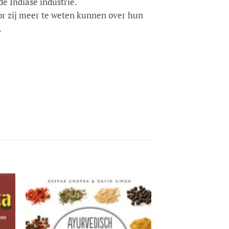
e Indiase industrie.
oor zij meer te weten kunnen over hun
.
gen
Toevoegen
aan
jst
verlanglijst