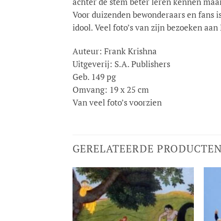
achter de stem beter leren kennen maar 
Voor duizenden bewonderaars en fans is 
idool. Veel foto’s van zijn bezoeken aa
Auteur: Frank Krishna
Uitgeverij: S.A. Publishers
Geb. 149 pg
Omvang: 19 x 25 cm
Van veel foto’s voorzien
GERELATEERDE PRODUCTE
Toevoegen
aan
verlanglijst