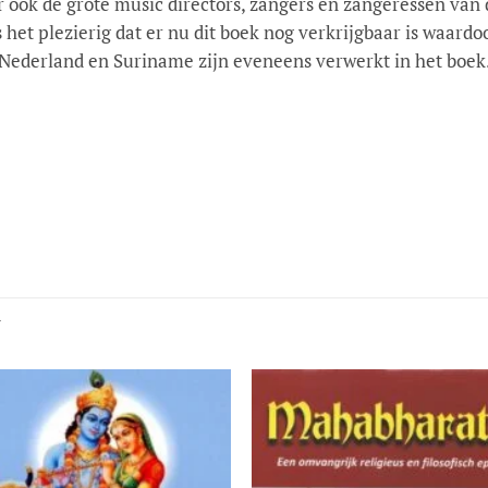
ook de grote music directors, zangers en zangeressen van d
het plezierig dat er nu dit boek nog verkrijgbaar is waard
n Nederland en Suriname zijn eveneens verwerkt in het boek
N
Toevoegen
Toevoe
aan
aan
verlanglijst
verlangli