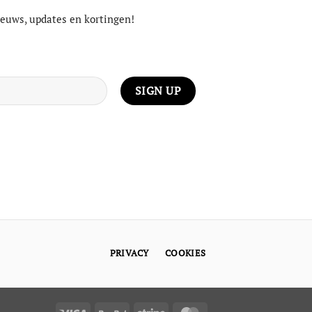
nieuws, updates en kortingen!
PRIVACY
COOKIES
Visa
PayPal
Stripe
MasterCard