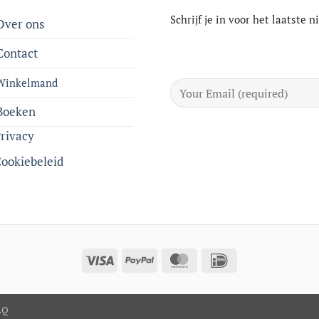
Schrijf je in voor het laatste 
Over ons
Contact
Winkelmand
Boeken
rivacy
ookiebeleid
Visa
PayPal
MasterCard
IDeal
AQ