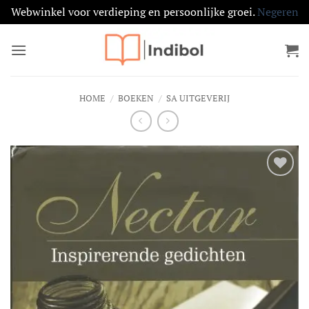
Webwinkel voor verdieping en persoonlijke groei.
Negeren
Ga
naar
inhoud
HOME
/
BOEKEN
/
SA UITGEVERIJ
Toevoegen
aan
verlanglijst