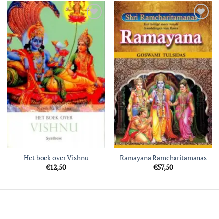
Toevoegen
Toevoegen
aan
aan
verlanglijst
verlanglijst
Het boek over Vishnu
Ramayana Ramcharitamanas
€
12,50
€
57,50