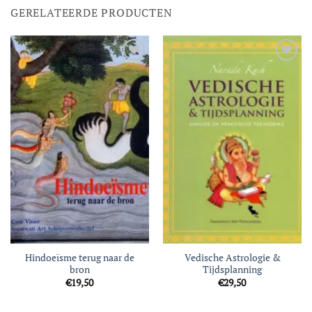
GERELATEERDE PRODUCTEN
Toevoegen
Toevoegen
aan
aan
verlanglijst
verlanglijst
Hindoeïsme terug naar de
Vedische Astrologie &
bron
Tijdsplanning
€
19,50
€
29,50