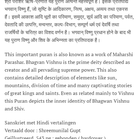
श्री पराशर ऋषि-प्रणीत यह पुराण अत्यन्त महत्त्वपूर्ण है। इसके प्रतिपाद्य
भगवान् विष्णु हैं, जो सृष्टि के आदिकारण, नित्य, अक्षय, अव्यय तथा एकरस
हैं। इसमें आकाश आदि भूतों का परिमाण, समुद्र, सूर्य आदि का परिमाण, पर्वत,
देवतादि की उत्पत्ति, मन्वन्तर, कल्प-विभाग, सम्पूर्ण धर्म एवं देवर्षि तथा
राजर्षियों के चरित्र का विशद वर्णन है। भगवान् विष्णु प्रधान होने के बाद भी
यह पुराण विष्णु और शिव के अभिन्नता का प्रतिपादक है।
This important puran is also known as a work of Maharshi
Parashar. Bhagvan Vishnu is the prime deity described as
creator and all pervading supreme power. This also
contains detailed description of elements like sun,
mountains, division of time and many captivating stories
of great kings and saints. Even as related mainly to Vishnu
this Puran depicts the inner identity of Bhagwan Vishnu
and Shiv.
Sanskriet met Hindi vertalingen
Vertaald door : Shreemunilal Gupt
Geïllustreerd, 543 pg ; gebonden ( hardcover )