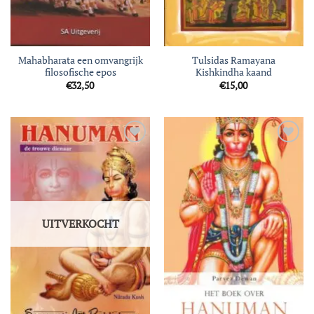
Mahabharata een omvangrijk
Tulsidas Ramayana
filosofische epos
Kishkindha kaand
€
32,50
€
15,00
Toevoegen
Toevoegen
aan
aan
verlanglijst
verlanglijst
UITVERKOCHT