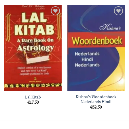
Toevoegen
Toevoegen
aan
aan
verlanglijst
verlanglijst
Kishna’s Woordenboek
Lal Kitab
Nederlands Hindi
€
17,50
€
32,50